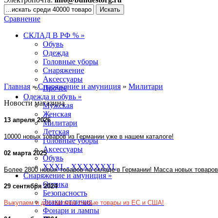
Сравнение
СКЛАД В РФ % »
Обувь
Одежда
Головные уборы
Снаряжение
Аксессуары
Главная
»
Снаряжение и амуниция
»
Милитари
Прочее
Одежда и обувь »
Новости магазина
Мужская
Женская
13 апреля 2026
Милитари
Детская
10000 новых товаров из Германии уже в нашем каталоге!
Головные уборы
Аксессуары
02 марта 2025
Обувь
XXXL - XXXXXXXL
Более 2800 новых товаров на
складе
в Германии! Масса новых товаров
Снаряжение и амуниция »
Оптика
29 сентября 2024
Безопасность
Знаки отличия
Выкупаем и доставляем любые товары из ЕС и США!
Фонари и лампы