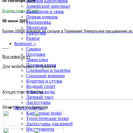
Полевая канцелярия
04 сентября 2024
Армейский оригинал
Бундесторгу 13 лет!
Навигация и связь
Первая помощь
08 июня 2023
Маскировка
Милитари
Более 16000 товаров на складе в Германии! Уникальное расширение ас
Разгрузки
Разное
Кемпинг »
___
Гамаки
Подушки
Все новости >>
Зажигалки
Полевая кухня
Для мобильных устройств
Спальники и палатки
Спальные коврики
Кушетки и стулья
Водный спорт
Очистка воды
Бундесторг в блогах
Личный уход
Аксессуары
Некоторые из брендов
Инструменты »
Карманные ножи
Туристические ножи
Аксессуары для ножей
Инструменты