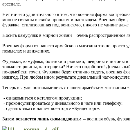
арсенале.
Нет ничего удивительного в том, что военная форма востребов
многие связаны в своём прошлом и настоящем. Военная обувь
фуражка, стилизованная под воинскую, никого не удивит даже
Носить камуфляж в мирной жизни – очень распространенное я
Военная форма от нашего армейского магазина это не просто у
помыслах и движениях.
Фуражки, камуфляж, ботинки и рюкзаки, шевроны и погоны в 
только старшины, каптерщика? Ничего подобного! Дневальный ко
по-армейски точен. Фуражка будет отлично сидеть, военная фо
невзгод. При любом ином результате дневальный чат-консульта
Теперь вы уже познакомились с нашим армейским магазином «Б
- ознакомиться с каталогом продукции;
- проконсультироваться у дневального в чате или телефону;
- сделать заказ в нашем военторге «Бундесторг».
Затем останется лишь скомандовать:
– военная обувь, фураж