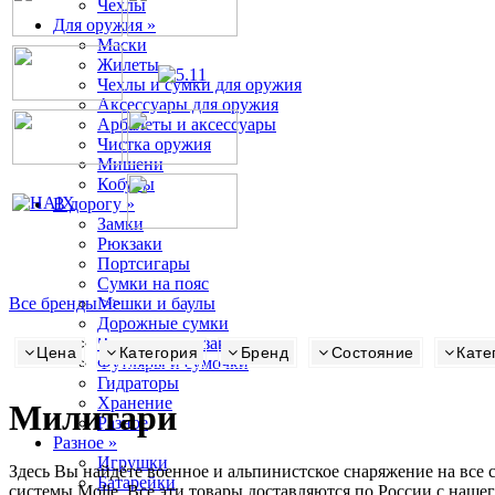
Чехлы
Для оружия »
Маски
Жилеты
Чехлы и сумки для оружия
Аксессуары для оружия
Арбалеты и аксессуары
Чистка оружия
Мишени
Кобуры
В дорогу »
Замки
Рюкзаки
Портсигары
Сумки на пояс
Все бренды >>
Мешки и баулы
Дорожные сумки
Чехлы на рюкзаки
Цена
Категория
Бренд
Состояние
Кате
Футляры и сумочки
Гидраторы
Хранение
Милитари
Разное
Разное »
Игрушки
Здесь Вы найдёте военное и альпинистское снаряжение на все
Батарейки
системы Molle. Все эти товары доставляются по России с наше