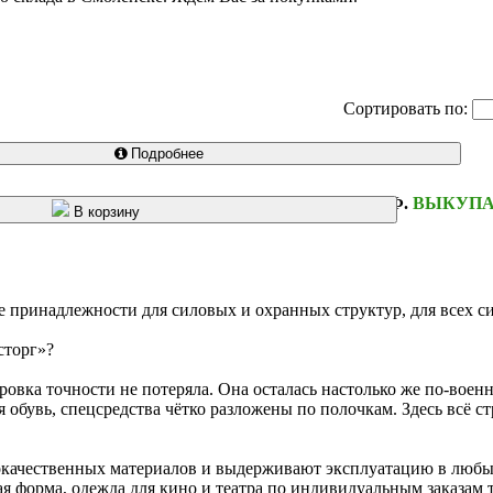
Сортировать по:
Подробнее
Ы РАЗДЕЛА "СКЛАД В РФ" НАХОДЯТСЯ В РФ.
ВЫКУПА
В корзину
ые принадлежности для силовых и охранных структур, для всех 
сторг»?
овка точности не потеряла. Она осталась настолько же по-воен
обувь, спецсредства чётко разложены по полочкам. Здесь всё стр
кокачественных материалов и выдерживают эксплуатацию в любы
ая форма, одежда для кино и театра по индивидуальным заказам 