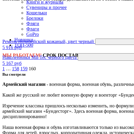
Книги и журналы
Сувениры и прочее
Кошельки
Брелоки
Фляги
Флаги
GoPro
Новинки
Ремень полицейский кожаный, цвет черный
ТОП-500
5 916 руб
МЫ РАБОТАЕМ!
СРОК ПОСТАВКИ
4-6 НЕДЕЛЬ!
ТОВАР
Наколенники Mil-Tec черного цвета
5 167 руб
1
…
158
159
160
Вы смотрели
Армейский магазин
- военная форма, военная обувь, различн
Какой же русский не любит военную форму и военторг «Бунде
Изречение классика пришлось несколько изменить, но формулир
армейский магазин «Бундесторг». Здесь военная форма, военная 
дисциплинированно!
Наша военная форма и обувь изготавливаются только из высо
Форма для детей, взрослых, корпоративная одежда, историческ