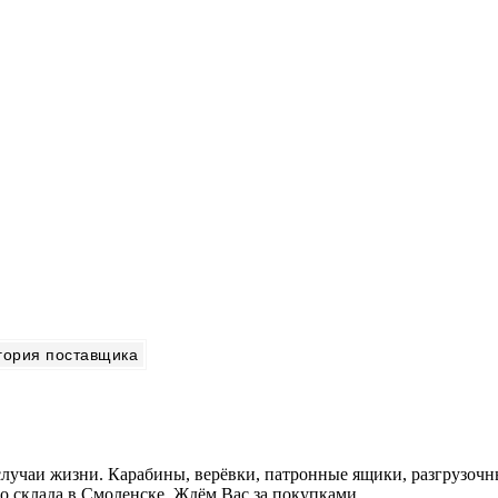
гория поставщика
 случаи жизни. Карабины, верёвки, патронные ящики, разгрузоч
го склада в Смоленске. Ждём Вас за покупками.