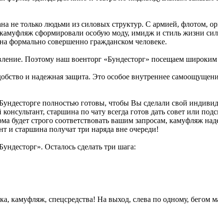
ана не только людьми из силовых структур. С армией, флотом, о
, камуфляж сформировали особую моду, имидж и стиль жизни си
 на формально совершенно гражданском человеке.
вление. Поэтому наш военторг «Бундесторг» посещаем широким
добство и надежная защита. Это особое внутреннее самоощущени
Бундесторге полностью готовы, чтобы Вы сделали свой индивид
нсультант, старшина по чату всегда готов дать совет или подск
рма будет строго соответствовать вашим запросам, камуфляж на
нт и старшина получат три наряда вне очереди!
ундесторг». Осталось сделать три шага:
ка, камуфляж, спецсредства! На выход, слева по одному, бегом 