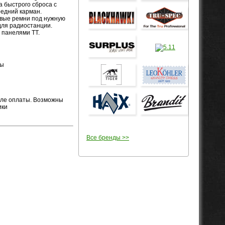
 быстрого сброса с
едний карман.
вые ремни под нужную
для радиостанции.
 панелями ТТ.
мы
осле оплаты. Возможны
ики
Все бренды >>