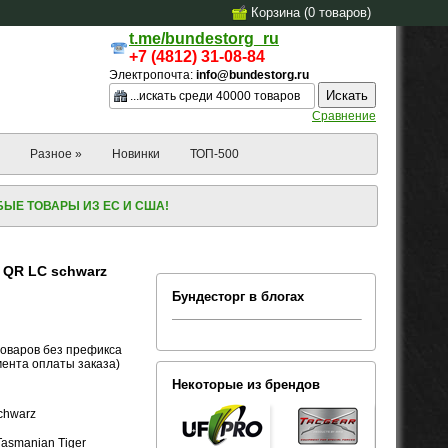
Корзина (
0
товаров
)
t.me/bundestorg_ru
+7 (4812) 31-08-84
Электропочта:
info@bundestorg.ru
Сравнение
Разное »
Новинки
ТОП-500
ЫЕ ТОВАРЫ ИЗ ЕС И США!
r QR LC schwarz
Бундесторг в блогах
товаров без префикса
омента оплаты заказа)
Некоторые из брендов
schwarz
asmanian Tiger