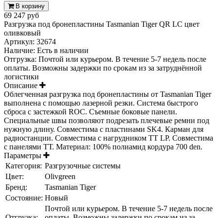
В корзину
69 247 руб
Разгрузка под бронепластины Tasmanian Tiger QR LC цвет
оливковый
Артикул:
32674
Наличие:
Есть в наличии
Отгрузка: Почтой или курьером. В течение 5-7 недель после
оплаты. Возможны задержки по срокам из за затруднённой
логистики
Описание
Облегченная разгрузка под бронепластины от Tasmanian Tiger
выполнена с помощью лазерной резки. Система быстрого
сброса с застежкой ROC. Съемные боковые панели.
Специальные швы позволяют подрезать плечевые ремни под
нужную длину. Совместима с пластинами SK4. Карман для
радиостанции. Совместима с нагрудником TT LP. Совместима
с панелями ТТ. Материал: 100% полиамид кордура 700 den.
Параметры
Категория:
Разгрузочные системы
Цвет:
Olivgreen
Бренд:
Tasmanian Tiger
Состояние:
Новый
Почтой или курьером. В течение 5-7 недель после
Отгрузка:
оплаты. Возможны задержки по срокам из за