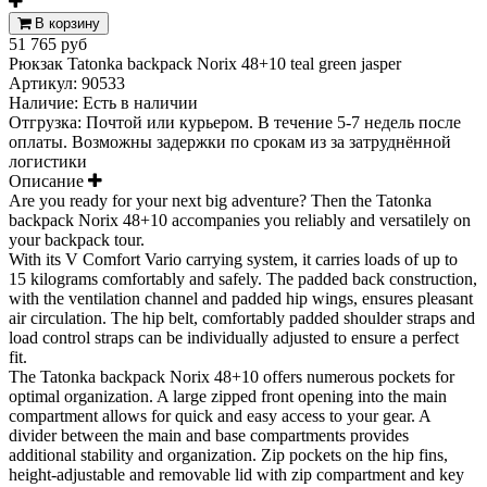
В корзину
51 765 руб
Рюкзак Tatonka backpack Norix 48+10 teal green jasper
Артикул:
90533
Наличие:
Есть в наличии
Отгрузка: Почтой или курьером. В течение 5-7 недель после
оплаты. Возможны задержки по срокам из за затруднённой
логистики
Описание
Are you ready for your next big adventure? Then the Tatonka
backpack Norix 48+10 accompanies you reliably and versatilely on
your backpack tour.
With its V Comfort Vario carrying system, it carries loads of up to
15 kilograms comfortably and safely. The padded back construction,
with the ventilation channel and padded hip wings, ensures pleasant
air circulation. The hip belt, comfortably padded shoulder straps and
load control straps can be individually adjusted to ensure a perfect
fit.
The Tatonka backpack Norix 48+10 offers numerous pockets for
optimal organization. A large zipped front opening into the main
compartment allows for quick and easy access to your gear. A
divider between the main and base compartments provides
additional stability and organization. Zip pockets on the hip fins,
height-adjustable and removable lid with zip compartment and key