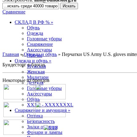
Сравнение
СКЛАД В РФ % »
Обувь
Одежда
Головные уборы
Снаряжение
Аксессуары
Главная
»
Одежда и обувь
» Перчатки US Army U.S. gloves mitte
Прочее
Одежда и обувь »
Бундесторг в блогах
Мужская
Женская
Милитари
Некоторые из брендов
Детская
Головные уборы
Аксессуары
Обувь
XXXL - XXXXXXXL
Снаряжение и амуниция »
Оптика
Безопасность
Знаки отличия
Фонари и лампы