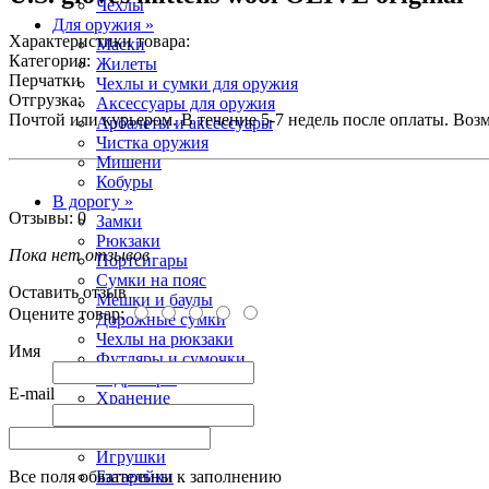
Чехлы
Для оружия »
Характеристики товара:
Маски
Категория:
Жилеты
Перчатки
Чехлы и сумки для оружия
Отгрузка:
Аксессуары для оружия
Почтой или курьером. В течение 5-7 недель после оплаты. Воз
Арбалеты и аксессуары
Чистка оружия
Мишени
Кобуры
В дорогу »
Отзывы: 0
Замки
Рюкзаки
Пока нет отзывов
Портсигары
Сумки на пояс
Оставить отзыв
Мешки и баулы
Оцените товар:
Дорожные сумки
Чехлы на рюкзаки
Имя
Футляры и сумочки
Гидраторы
E-mail
Хранение
Разное
Разное »
Игрушки
Все поля обязательны к заполнению
Батарейки