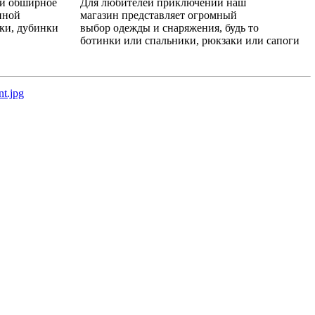
ой обширное
Для любителей приключений наш
нной
магазин представляет огромный
ики, дубинки
выбор одежды и снаряжения, будь то
ботинки или спальники, рюкзаки или сапоги