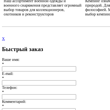
Наш ассортимент военной одежды и
Кемпинг означ
военного снаряжения представляет огромный
природой. Для
выбор товаров для коллекционеров,
философией. 
охотников и реконструкторов
выбор кемпин
X
Быстрый заказ
Ваше имя:
*
E-mail:
*
Телефон:
*
Комментарий:
*