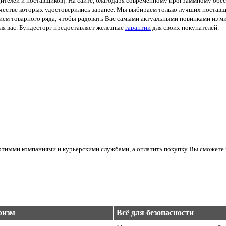
ителей и поставщиков). На сайте, благодаря современному программному обес
ачестве которых удостоверились заранее. Мы выбираем только лучших поставщ
м товарного ряда, чтобы радовать Вас самыми актуальными новинками из мир
я вас. Бундесторг предоставляет железные
гарантии
для своих покупателей.
ортными компаниями и курьерскими службами, а оплатить покупку Вы сможете 
ризм
Всё для безопасности