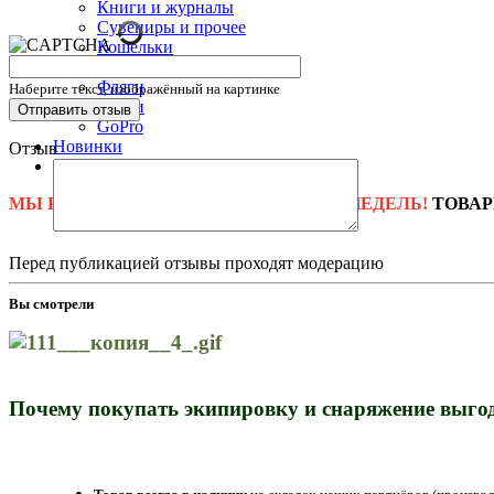
Книги и журналы
Сувениры и прочее
Кошельки
Брелоки
Фляги
Наберите текст, изображённый на картинке
Флаги
GoPro
Новинки
Отзыв
ТОП-500
МЫ РАБОТАЕМ!
СРОК ПОСТАВКИ
4-6 НЕДЕЛЬ!
ТОВАР
Перед публикацией отзывы проходят модерацию
Вы смотрели
Почему покупать экипировку и снаряжение выгод