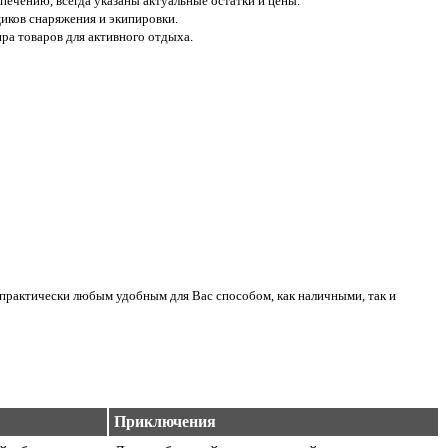
печению, всегда указаны актуальные остатки и цены.
иков снаряжения и экипировки.
а товаров для активного отдыха.
практически любым удобным для Вас способом, как наличными, так и
Приключения