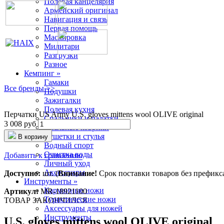
Полевая канцелярия
Армейский оригинал
Навигация и связь
Первая помощь
Маскировка
Милитари
Разгрузки
Разное
Кемпинг »
Гамаки
Все бренды >>
Подушки
Зажигалки
Полевая кухня
Перчатки US Army U.S. gloves mittens wool OLIVE original
Спальники и палатки
3 008 руб
Спальные коврики
Кушетки и стулья
В корзину
Водный спорт
Очистка воды
Добавить к сравнению
Личный уход
Аксессуары
Доступно:
шт. (
Внимание!
Срок поставки товаров без префикса 
Инструменты »
Карманные ножи
Артикул:
MR-18921100
Туристические ножи
ТОВАР ЗАКОНЧИЛСЯ
Аксессуары для ножей
Инструменты
U.S. gloves mittens wool OLIVE original