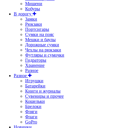
Мишени
Кобуры
В дорогу
Замки
Рюкзаки
Портсигары
Сумки на пояс
Мешки и баулы
Дорожные сумки
Чехлы на рюкзаки
Футляры и сумочки
Гидраторы
Хранение
Разное
Разное
Игрушки
Батарейки
Книги и журналы
Сувениры и прочее
Кошельки
Брелоки
Фляги
Флаги
GoPro
Новинки