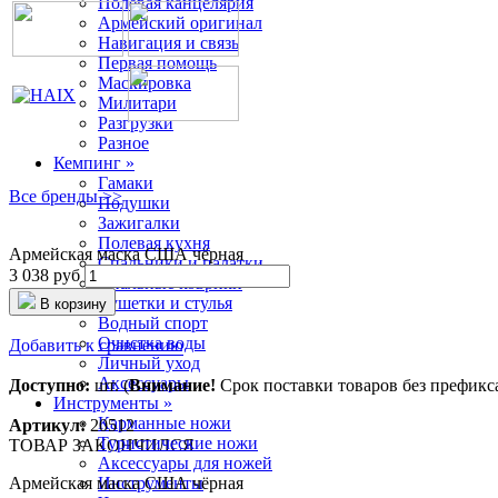
Полевая канцелярия
Армейский оригинал
Навигация и связь
Первая помощь
Маскировка
Милитари
Разгрузки
Разное
Кемпинг »
Гамаки
Все бренды >>
Подушки
Зажигалки
Полевая кухня
Армейская маска США чёрная
Спальники и палатки
3 038 руб
Спальные коврики
Кушетки и стулья
В корзину
Водный спорт
Очистка воды
Добавить к сравнению
Личный уход
Аксессуары
Доступно:
шт. (
Внимание!
Срок поставки товаров без префикса 
Инструменты »
Карманные ножи
Артикул:
20512
Туристические ножи
ТОВАР ЗАКОНЧИЛСЯ
Аксессуары для ножей
Армейская маска США чёрная
Инструменты