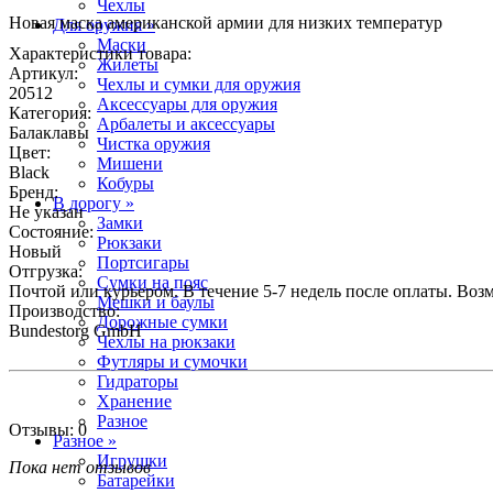
Чехлы
Новая маска американской армии для низких температур
Для оружия »
Маски
Характеристики товара:
Жилеты
Артикул:
Чехлы и сумки для оружия
20512
Аксессуары для оружия
Категория:
Арбалеты и аксессуары
Балаклавы
Чистка оружия
Цвет:
Мишени
Black
Кобуры
Бренд:
В дорогу »
Не указан
Замки
Состояние:
Рюкзаки
Новый
Портсигары
Отгрузка:
Сумки на пояс
Почтой или курьером. В течение 5-7 недель после оплаты. Воз
Мешки и баулы
Производство:
Дорожные сумки
Bundestorg GmbH
Чехлы на рюкзаки
Футляры и сумочки
Гидраторы
Хранение
Разное
Отзывы: 0
Разное »
Игрушки
Пока нет отзывов
Батарейки