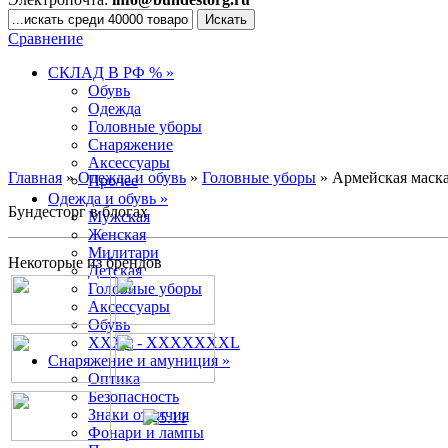
Сравнение
СКЛАД В РФ % »
Обувь
Одежда
Головные уборы
Снаряжение
Аксессуары
Главная
»
Одежда и обувь
»
Головные уборы
» Армейская маск
Прочее
Одежда и обувь »
Бундесторг в блогах
Мужская
Женская
Милитари
Некоторые из брендов
Детская
Головные уборы
Аксессуары
Обувь
XXXL - XXXXXXXL
Снаряжение и амуниция »
Оптика
Безопасность
Знаки отличия
Фонари и лампы