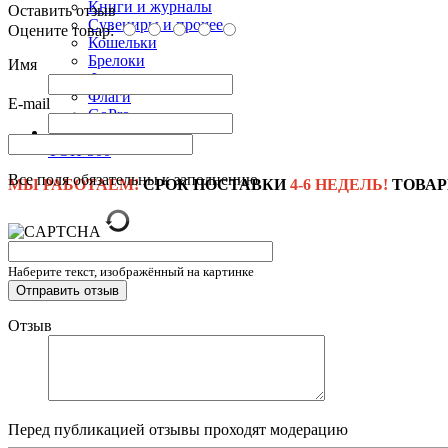
Книги и журналы
Оставить отзыв
Сувениры и прочее
Оцените товар:
Кошельки
Брелоки
Имя
Фляги
Флаги
E-mail
GoPro
Новинки
ТОП-500
Все поля обязательны к заполнению
МЫ РАБОТАЕМ!
СРОК ПОСТАВКИ
4-6 НЕДЕЛЬ!
ТОВАР
Наберите текст, изображённый на картинке
Отзыв
Перед публикацией отзывы проходят модерацию