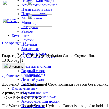
Полевая канцелярия
Армейский оригинал
Навигация и связь
Первая помощь
Маскировка
Милитари
Разгрузки
Разное
Кемпинг »
Гамаки
Все бренды >>
Подушки
Зажигалки
Полевая кухня
Гидратор Warrior Elite Ops Hydration Carrier Coyote - Small
Спальники и палатки
13 026 руб
Спальные коврики
Кушетки и стулья
В корзину
Водный спорт
Очистка воды
Добавить к сравнению
Личный уход
Аксессуары
Доступно:
шт. (
Внимание!
Срок поставки товаров без префикса 
Инструменты »
Карманные ножи
Артикул:
RN-808593
Туристические ножи
ТОВАР ЗАКОНЧИЛСЯ
Аксессуары для ножей
The Warrior Assault System Hydration Carrier is designed to hold a 1.5
Инструменты