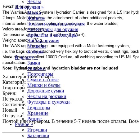
Чехлы
Beschreibung
Для оружия »
The Warrior Assault System Hydration Carrier is designed for a 1.5 liter hydr
Маски
2 loops Molleband allow the attachment of other additional pockets,
Жилеты
internal anti-slip rubber coating for good grip of the water bladder,
Чехлы и сумки для оружия
Velcro area for patches.
Аксессуары для оружия
Dimensions: approx. 21 x 3 x 29 cm (LxWxH),
Арбалеты и аксессуары
Weight: approx. 175 g.
Чистка оружия
The WAS equipment bags are equipped with a Molle fastening system,
Мишени
i.e. the bags can be attached very flexibly to tactical vests, chest rigs, ba
Кобуры
Made of water repellent 1000D Cordura, all webbing according to US Mil Spe
В дорогу »
specification.
Замки
Note: Hydration tube and hydration bladder are not included
Рюкзаки
Портсигары
Характеристики товара:
Сумки на пояс
Категория:
Мешки и баулы
Гидраторы
Дорожные сумки
Бренд:
Чехлы на рюкзаки
Не указан
Футляры и сумочки
Состояние:
Гидраторы
Новый
Хранение
Отгрузка:
Разное
Почтой или курьером. В течение 5-7 недель после оплаты. Воз
Разное »
Игрушки
Батарейки