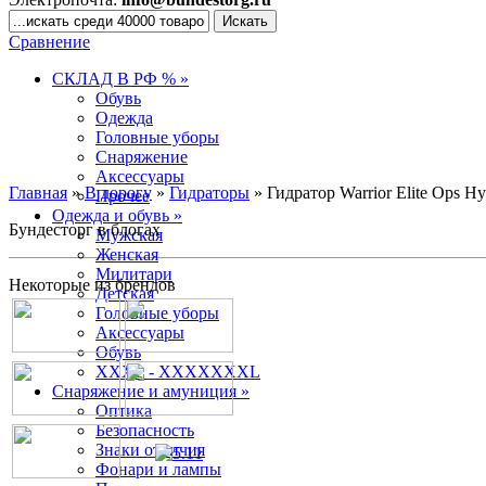
Сравнение
СКЛАД В РФ % »
Обувь
Одежда
Головные уборы
Снаряжение
Аксессуары
Главная
»
В дорогу
»
Гидраторы
» Гидратор Warrior Elite Ops Hyd
Прочее
Одежда и обувь »
Бундесторг в блогах
Мужская
Женская
Милитари
Некоторые из брендов
Детская
Головные уборы
Аксессуары
Обувь
XXXL - XXXXXXXL
Снаряжение и амуниция »
Оптика
Безопасность
Знаки отличия
Фонари и лампы