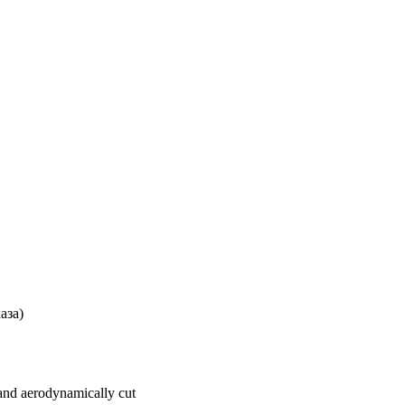
аза)
and aerodynamically cut