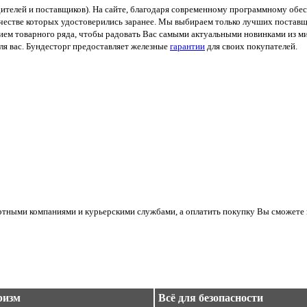
ителей и поставщиков). На сайте, благодаря современному программному обес
ачестве которых удостоверились заранее. Мы выбираем только лучших поставщ
м товарного ряда, чтобы радовать Вас самыми актуальными новинками из мир
я вас. Бундесторг предоставляет железные
гарантии
для своих покупателей.
ортными компаниями и курьерскими службами, а оплатить покупку Вы сможете 
ризм
Всё для безопасности