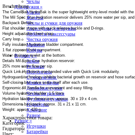
Чехлы
Beschreibung
Для оружия »
The CamelBak HydroBak is the super lightweight entry-level model with the 
Маски
The Mil Spec Crux hydration reservoir delivers 25% more water per sip, and t
Жилеты
Backpack Details:
Чехлы и сумки для оружия
Flat shoulder straps with quick release buckle and D-rings.
Аксессуары для оружия
Height adjustable chest strap.
Арбалеты и аксессуары
Carry loop.
Чистка оружия
Fully insulated hydration bladder compartment.
Мишени
1 flat zippered front compartment.
Кобуры
Water drainage eyelet at the bottom.
В дорогу »
Details Mil Spec Crux hydration reservoir:
Замки
25% more water flow per sip.
Рюкзаки
Quick Link Hydrolock one-handed valve with Quick Link modularity.
Портсигары
Hydroguard technology inhibits bacterial growth on reservoir and hose surfa
Сумки на пояс
Self-closing bite valve seals itself after each use.
Мешки и баулы
Ergonomic fill handle for convenient and easy filling.
Дорожные сумки
Volume hydration bladder: 1.5 liters
Чехлы на рюкзаки
Hydration bladder dimensions: approx. 30 x 19 x 4 cm.
Футляры и сумочки
Dimensions backpack: approx. 31 x 21 x 11 cm.
Гидраторы
Weight: approx. 420 g.
Хранение
Разное
Характеристики товара:
Разное »
Категория:
Игрушки
Гидраторы
Батарейки
Цвет: