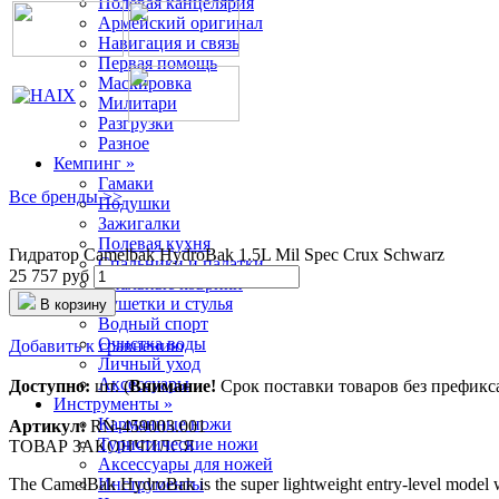
Полевая канцелярия
Армейский оригинал
Навигация и связь
Первая помощь
Маскировка
Милитари
Разгрузки
Разное
Кемпинг »
Гамаки
Все бренды >>
Подушки
Зажигалки
Полевая кухня
Гидратор Camelbak HydroBak 1.5L Mil Spec Crux Schwarz
Спальники и палатки
25 757 руб
Спальные коврики
Кушетки и стулья
В корзину
Водный спорт
Очистка воды
Добавить к сравнению
Личный уход
Аксессуары
Доступно:
шт. (
Внимание!
Срок поставки товаров без префикса 
Инструменты »
Карманные ножи
Артикул:
RN-459003.001
Туристические ножи
ТОВАР ЗАКОНЧИЛСЯ
Аксессуары для ножей
The CamelBak HydroBak is the super lightweight entry-level model wi
Инструменты