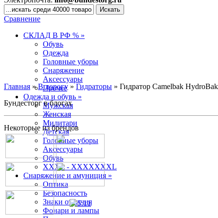
Сравнение
СКЛАД В РФ % »
Обувь
Одежда
Головные уборы
Снаряжение
Аксессуары
Главная
»
В дорогу
»
Гидраторы
» Гидратор Camelbak HydroBak 
Прочее
Одежда и обувь »
Бундесторг в блогах
Мужская
Женская
Милитари
Некоторые из брендов
Детская
Головные уборы
Аксессуары
Обувь
XXXL - XXXXXXXL
Снаряжение и амуниция »
Оптика
Безопасность
Знаки отличия
Фонари и лампы