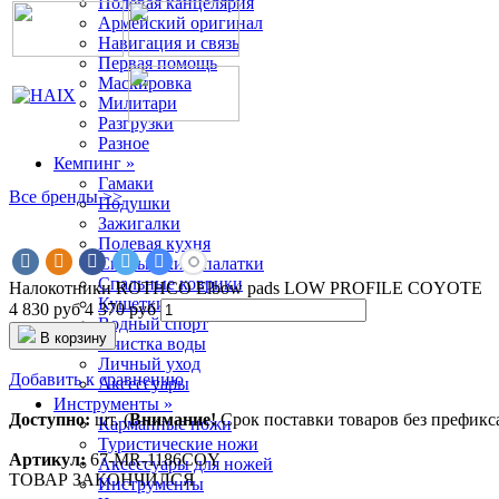
Полевая канцелярия
Армейский оригинал
Навигация и связь
Первая помощь
Маскировка
Милитари
Разгрузки
Разное
Кемпинг »
Гамаки
Все бренды >>
Подушки
Зажигалки
Полевая кухня
Спальники и палатки
Спальные коврики
Налокотники ROTHCO Elbow pads LOW PROFILE COYOTE
Кушетки и стулья
4 830 руб
4 370 руб
Водный спорт
В корзину
Очистка воды
Личный уход
Добавить к сравнению
Аксессуары
Инструменты »
Доступно:
шт. (
Внимание!
Срок поставки товаров без префикса 
Карманные ножи
Туристические ножи
Артикул:
67-MR-1186COY
Аксессуары для ножей
ТОВАР ЗАКОНЧИЛСЯ
Инструменты