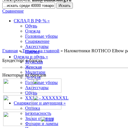
Сравнение
СКЛАД В РФ % »
Обувь
Одежда
Головные уборы
Снаряжение
Аксессуары
Главная
»
Товары на главной
» Налокотники ROTHCO Elbow 
Прочее
Одежда и обувь »
Бундесторг в блогах
Мужская
Женская
Милитари
Некоторые из брендов
Детская
Головные уборы
Аксессуары
Обувь
XXXL - XXXXXXXL
Снаряжение и амуниция »
Оптика
Безопасность
Знаки отличия
Фонари и лампы