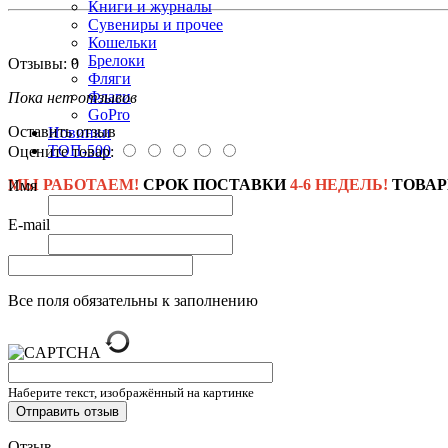
Книги и журналы
Сувениры и прочее
Кошельки
Брелоки
Отзывы: 0
Фляги
Флаги
Пока нет отзывов
GoPro
Оставить отзыв
Новинки
ТОП-500
Оцените товар:
МЫ РАБОТАЕМ!
СРОК ПОСТАВКИ
4-6 НЕДЕЛЬ!
ТОВАР
Имя
E-mail
Все поля обязательны к заполнению
Наберите текст, изображённый на картинке
Отзыв