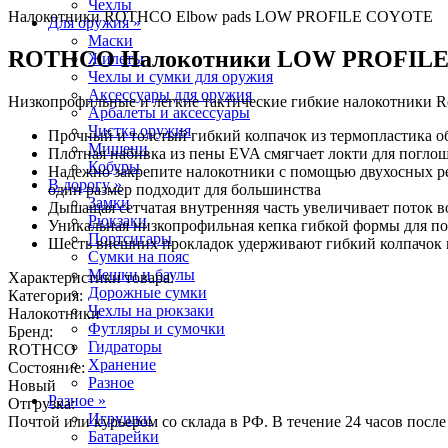
Чехлы
Налокотники ROTHCO Elbow pads LOW PROFILE COYOTE
Для оружия »
Маски
ROTHCO Налокотники LOW PROFIL
Жилеты
Чехлы и сумки для оружия
Аксессуары для оружия
Низкопрофильные и легкие тактические гибкие налокотники R
Арбалеты и аксессуары
Чистка оружия
Прочный и толстый гибкий колпачок из термопластика об
Мишени
Плотная набивка из пены EVA смягчает локти для погло
Кобуры
Надежно закрепите налокотники с помощью двухосных рег
В дорогу »
один размер подходит для большинства
Замки
Дышащая сетчатая внутренняя часть увеличивает поток в
Рюкзаки
Уникальная низкопрофильная кепка гибкой формы для 
Портсигары
Шесть внешних прокладок удерживают гибкий колпачок и
Сумки на пояс
Мешки и баулы
Характеристики товара:
Дорожные сумки
Категория:
Чехлы на рюкзаки
Налокотники
Футляры и сумочки
Бренд:
Гидраторы
ROTHCO
Хранение
Состояние:
Разное
Новый
Разное »
Отгрузка:
Игрушки
Почтой или курьером со склада в РФ. В течение 24 часов посл
Батарейки