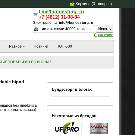
Корзина (
0
товаров
)
t.me/bundestorg_ru
+7 (4812) 31-08-84
Электропочта:
info@bundestorg.ru
Сравнение
Разное »
Новинки
ТОП-500
ЫЕ ТОВАРЫ ИЗ ЕС И США!
dable bipod
Бундесторг в блогах
товаров без префикса
омента оплаты заказа)
Некоторые из брендов