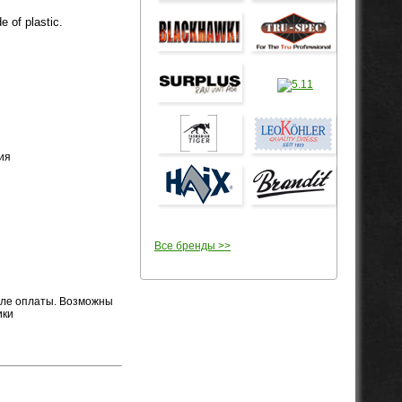
 of plastic.
ия
Все бренды >>
осле оплаты. Возможны
ики