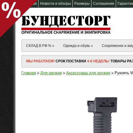
Главная
Новости и обзоры
Размеры
Соглашение
Гаранти
СКЛАД В РФ % »
Одежда и обувь »
Снаряжение и ам
МЫ РАБОТАЕМ!
СРОК ПОСТАВКИ
4-6 НЕДЕЛЬ!
ТОВАРЫ РАЗ
Главная
»
Для оружия
»
Аксессуары для оружия
» Рукоять Wa