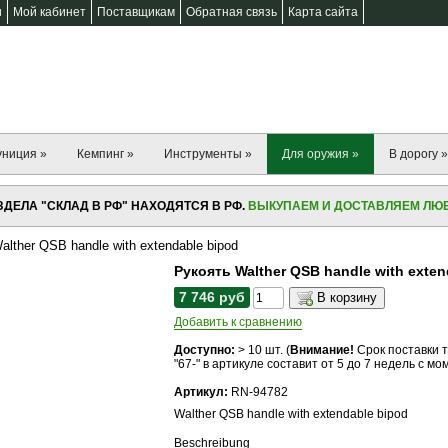
и
Мой кабинет
Поставщикам
Обратная связь
Карта сайта
униция »
Кемпинг »
Инструменты »
Для оружия »
В дорогу »
ДЕЛА "СКЛАД В РФ" НАХОДЯТСЯ В РФ.
ВЫКУПАЕМ И ДОСТАВЛЯЕМ ЛЮБ
lther QSB handle with extendable bipod
Рукоять Walther QSB handle with exten
7 746 руб
В корзину
Добавить к сравнению
Доступно:
> 10
шт. (
Внимание!
Срок поставки 
"67-" в артикуле составит от 5 до 7 недель с м
Артикул:
RN-94782
Walther QSB handle with extendable bipod
Beschreibung