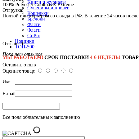
Книги и журналы
100% Polyester Coolmax® Extreme
Сувениры и прочее
Отгрузка:
Кошельки
Почтой или курьером со склада в РФ. В течение 24 часов посл
Брелоки
Фляги
Флаги
GoPro
Новинки
Отзывы: 0
ТОП-500
Пока нет отзывов
МЫ РАБОТАЕМ!
СРОК ПОСТАВКИ
4-6 НЕДЕЛЬ!
ТОВАР
Оставить отзыв
Оцените товар:
Имя
E-mail
Все поля обязательны к заполнению