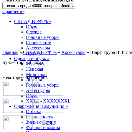
Сравнение
СКЛАД В РФ % »
Обувь
Одежда
Головные уборы
Снаряжение
Аксессуары
Главная
»
СКЛАД В РФ %
»
Аксессуары
» Шарф-труба Buff с 
Прочее
Одежда и обувь »
Бундесторг в блогах
Мужская
Женская
Милитари
Некоторые из брендов
Детская
Головные уборы
Аксессуары
Обувь
XXXL - XXXXXXXL
Снаряжение и амуниция »
Оптика
Безопасность
Знаки отличия
Фонари и лампы