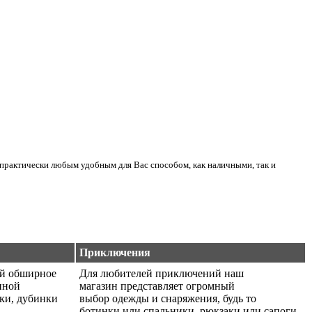
практически любым удобным для Вас способом, как наличными, так и
Приключения
ой обширное
Для любителей приключений наш
нной
магазин представляет огромный
ики, дубинки
выбор одежды и снаряжения, будь то
ботинки или спальники, рюкзаки или сапоги