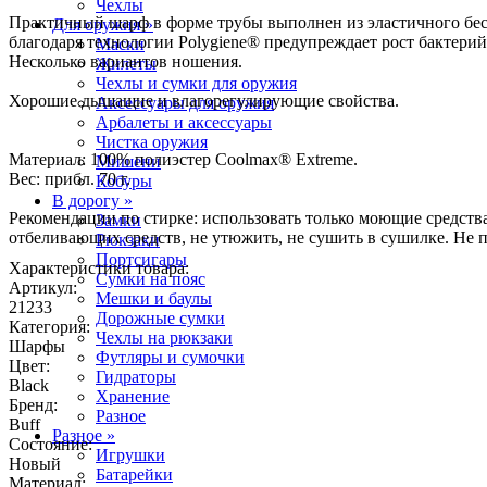
Чехлы
Практичный шарф в форме трубы выполнен из эластичного бес
Для оружия »
благодаря технологии Polygiene® предупреждает рост бактерий
Маски
Несколько вариантов ношения.
Жилеты
Чехлы и сумки для оружия
Хорошие дышащие и влагорегулирующие свойства.
Аксессуары для оружия
Арбалеты и аксессуары
Чистка оружия
Материал: 100% полиэстер Coolmax® Extreme.
Мишени
Вес: прибл. 70 г.
Кобуры
В дорогу »
Рекомендации по стирке: использовать только моющие средства
Замки
отбеливающих средств, не утюжить, не сушить в сушилке. Не 
Рюкзаки
Портсигары
Характеристики товара:
Сумки на пояс
Артикул:
Мешки и баулы
21233
Дорожные сумки
Категория:
Чехлы на рюкзаки
Шарфы
Футляры и сумочки
Цвет:
Гидраторы
Black
Хранение
Бренд:
Разное
Buff
Разное »
Состояние:
Игрушки
Новый
Батарейки
Материал: