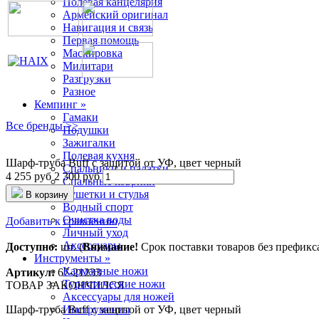
Полевая канцелярия
Армейский оригинал
Навигация и связь
Первая помощь
Маскировка
Милитари
Разгрузки
Разное
Кемпинг »
Гамаки
Все бренды >>
Подушки
Зажигалки
Полевая кухня
Шарф-труба Buff с защитой от УФ, цвет черный
Спальники и палатки
4 255 руб
2 300 руб
Спальные коврики
Кушетки и стулья
В корзину
Водный спорт
Очистка воды
Добавить к сравнению
Личный уход
Аксессуары
Доступно:
шт. (
Внимание!
Срок поставки товаров без префикса 
Инструменты »
Карманные ножи
Артикул:
67-21233
Туристические ножи
ТОВАР ЗАКОНЧИЛСЯ
Аксессуары для ножей
Шарф-труба Buff с защитой от УФ, цвет черный
Инструменты