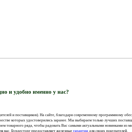
но и удобно именно у нас?
ителей и поставщиков). На сайте, благодаря современному программному обес
ачестве которых удостоверились заранее. Мы выбираем только лучших поставщ
м товарного ряда, чтобы радовать Вас самыми актуальными новинками из мир
я вас. Бундесторг предоставляет железные
гарантии
для своих покупателей.