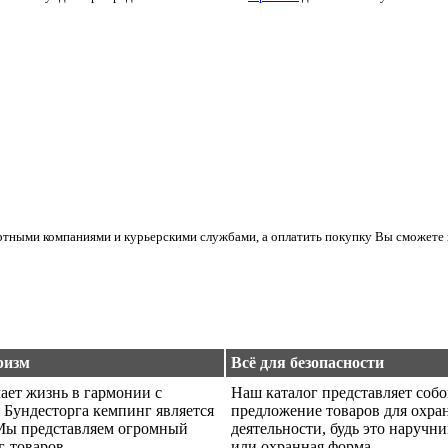
ортными компаниями и курьерскими службами, а оплатить покупку Вы сможете 
ризм
Всё для безопасности
ает жизнь в гармонии с
Наш каталог представляет соб
 Бундесторга кемпинг является
предложение товаров для охра
Мы представляем огромный
деятельности, будь это наручн
г-товаров
или охранная форма