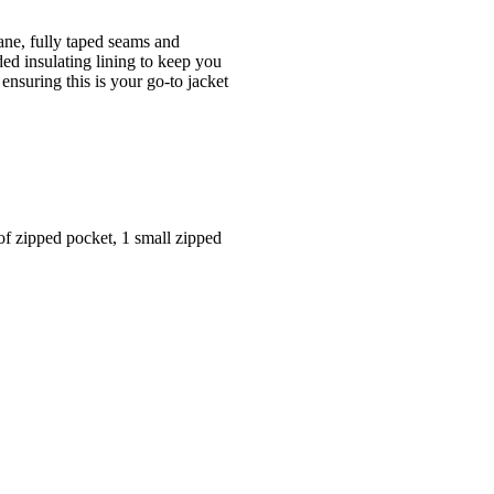
ane, fully taped seams and
ded insulating lining to keep you
 ensuring this is your go-to jacket
of zipped pocket, 1 small zipped