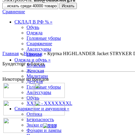
Сравнение
СКЛАД В РФ % »
Обувь
Одежда
Головные уборы
Снаряжение
Аксессуары
Главная
»
Новинки
» Куртка HIGHLANDER Jacket STRYKER
Прочее
Одежда и обувь »
Бундесторг в блогах
Мужская
Женская
Милитари
Некоторые из брендов
Детская
Головные уборы
Аксессуары
Обувь
XXXL - XXXXXXXL
Снаряжение и амуниция »
Оптика
Безопасность
Знаки отличия
Фонари и лампы