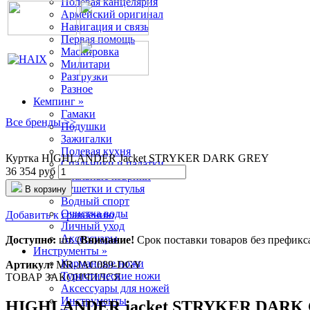
Полевая канцелярия
Армейский оригинал
Навигация и связь
Первая помощь
Маскировка
Милитари
Разгрузки
Разное
Кемпинг »
Гамаки
Все бренды >>
Подушки
Зажигалки
Полевая кухня
Куртка HIGHLANDER Jacket STRYKER DARK GREY
Спальники и палатки
36 354 руб
Спальные коврики
Кушетки и стулья
В корзину
Водный спорт
Очистка воды
Добавить к сравнению
Личный уход
Аксессуары
Доступно:
шт. (
Внимание!
Срок поставки товаров без префикса 
Инструменты »
Карманные ножи
Артикул:
MR-JAC089-DGY
Туристические ножи
ТОВАР ЗАКОНЧИЛСЯ
Аксессуары для ножей
Инструменты
HIGHLANDER jacket STRYKER DARK