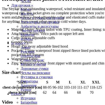
Чехлы
Для оружия »
The Stryker is an outstanding waterproof, wind resistant and insulat
Маски
waterproof zips, this jacket gives ou complete protection when you're 
Жилеты
warm and the fleece-lined adjustable collar and elasticated cuffs make s
Чехлы и сумки для оружия
for anything from covert urban recon to cold winter days.
Аксессуары для оружия
Арбалеты и аксессуары
Material: Outer: Nylon taslon with TPU coating, Inner lining: ta
Чистка оружия
Attachment Points: Velco patch on upper left arm
Мишени
Cuffs: Velcro adjustable cuffs
Кобуры
Gender: Mens
В дорогу »
Hood: Zip away adjustable lined hood
Замки
Pockets: 2 large waterproof front zipped fleece lined pockets w
Рюкзаки
pocket on left forearm
Портсигары
Waterproof Fabric
Сумки на пояс
Zips: Waterproof 2-way front zipper with storm guard and chin
Мешки и баулы
Дорожные сумки
Size chart
Чехлы на рюкзаки
Футляры и сумочки
Гидраторы
SIZE
S
M
L
XL
XXL
Хранение
chest circumference [cm]
88-95
96-102
103-110
111-117
118-125
Разное
sleeve lenght [cm]
62
64
66
68
70
Разное »
Игрушки
Video
Батарейки