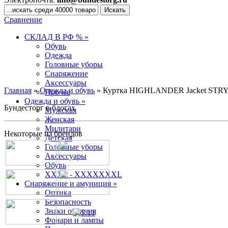
Сравнение
СКЛАД В РФ % »
Обувь
Одежда
Головные уборы
Снаряжение
Аксессуары
Главная
»
Одежда и обувь
» Куртка HIGHLANDER Jacket ST
Прочее
Одежда и обувь »
Бундесторг в блогах
Мужская
Женская
Милитари
Некоторые из брендов
Детская
Головные уборы
Аксессуары
Обувь
XXXL - XXXXXXXL
Снаряжение и амуниция »
Оптика
Безопасность
Знаки отличия
Фонари и лампы