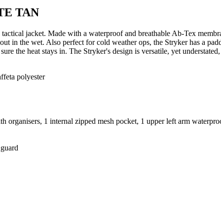
TE TAN
ed tactical jacket. Made with a waterproof and breathable Ab-Tex membr
out in the wet. Also perfect for cold weather ops, the Stryker has a pad
ure the heat stays in. The Stryker's design is versatile, yet understated,
ffeta polyester
ith organisers, 1 internal zipped mesh pocket, 1 upper left arm waterpro
 guard