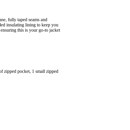
ane, fully taped seams and
ded insulating lining to keep you
 ensuring this is your go-to jacket
of zipped pocket, 1 small zipped