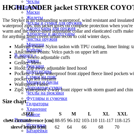
Чехлы
HIGHLANDER jacket STRYKER COYO
Для оружия »
Маски
Жилеты
The Stryker is an outstanding waterproof, wind resistant and insulat
Чехлы и сумки для оружия
waterproof zips, this jacket gives ou complete protection when you're 
Аксессуары для оружия
warm and the fleece-lined adjustable collar and elasticated cuffs make s
Арбалеты и аксессуары
for anything from covert urban recon to cold winter days.
Чистка оружия
Мишени
Material: Outer: Nylon taslon with TPU coating, Inner lining: ta
Кобуры
Attachment Points: Velco patch on upper left arm
В дорогу »
Cuffs: Velcro adjustable cuffs
Замки
Gender: Mens
Рюкзаки
Hood: Zip away adjustable lined hood
Портсигары
Pockets: 2 large waterproof front zipped fleece lined pockets w
Сумки на пояс
pocket on left forearm
Мешки и баулы
Waterproof Fabric
Дорожные сумки
Zips: Waterproof 2-way front zipper with storm guard and chin
Чехлы на рюкзаки
Футляры и сумочки
Size chart
Гидраторы
Хранение
SIZE
S
M
L
XL
XXL
Разное
Разное »
chest circumference [cm]
88-95
96-102
103-110
111-117
118-125
Игрушки
sleeve lenght [cm]
62
64
66
68
70
Батарейки