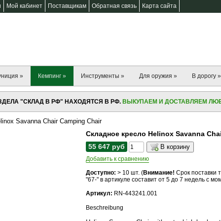
и
Мой кабинет
Поставщикам
Обратная связь
Карта сайта
униция »
Кемпинг »
Инструменты »
Для оружия »
В дорогу »
ДЕЛА "СКЛАД В РФ" НАХОДЯТСЯ В РФ.
ВЫКУПАЕМ И ДОСТАВЛЯЕМ ЛЮБ
inox Savanna Chair Camping Chair
Складное кресло Helinox Savanna Chai
55 647 руб
В корзину
Добавить к сравнению
Доступно:
> 10
шт. (
Внимание!
Срок поставки 
"67-" в артикуле составит от 5 до 7 недель с м
Артикул:
RN-443241.001
Beschreibung