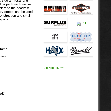
, side armrests and
. The pack sack serves,
elcro to the headrest.
very stable, can be used
construction and small
ckpack.
frame.
tion.
Все бренды >>
W/D).
.