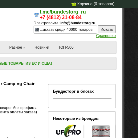
Корзина (
0
товаров
)
t.me/bundestorg_ru
+7 (4812) 31-08-84
Электропочта:
info@bundestorg.ru
Сравнение
Разное »
Новинки
ТОП-500
ЫЕ ТОВАРЫ ИЗ ЕС И США!
r Camping Chair
Бундесторг в блогах
товаров без префикса
омента оплаты заказа)
Некоторые из брендов