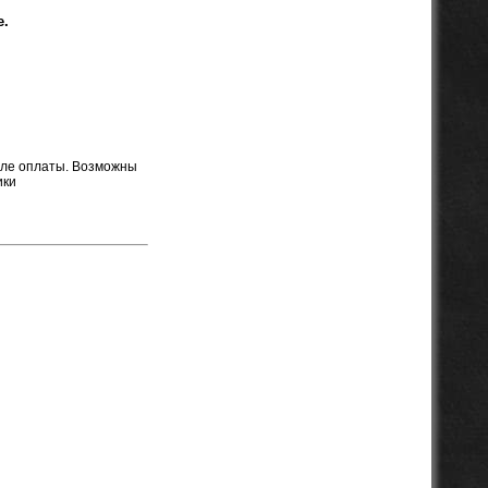
e.
осле оплаты. Возможны
ики