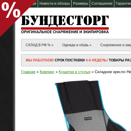
Главная
Новости и обзоры
Размеры
Соглашение
Гаранти
СКЛАД В РФ % »
Одежда и обувь »
Снаряжение и ам
МЫ РАБОТАЕМ!
СРОК ПОСТАВКИ
4-6 НЕДЕЛЬ!
ТОВАРЫ РАЗ
Главная
»
Кемпинг
»
Кушетки и стулья
» Складное кресло Hel