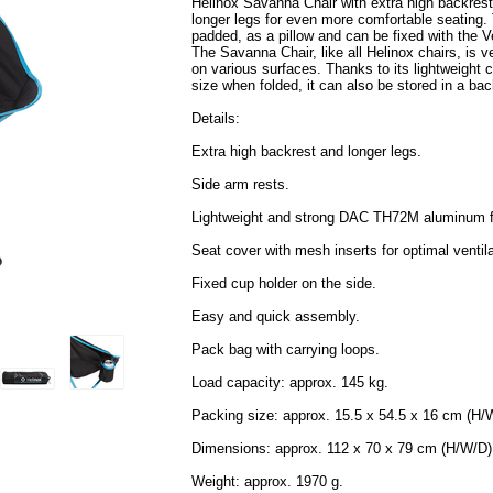
Helinox Savanna Chair with extra high backrest
longer legs for even more comfortable seating
padded, as a pillow and can be fixed with the V
The Savanna Chair, like all Helinox chairs, is 
on various surfaces. Thanks to its lightweight 
size when folded, it can also be stored in a ba
Details:
Extra high backrest and longer legs.
Side arm rests.
Lightweight and strong DAC TH72M aluminum 
Seat cover with mesh inserts for optimal ventila
Fixed cup holder on the side.
Easy and quick assembly.
Pack bag with carrying loops.
Load capacity: approx. 145 kg.
Packing size: approx. 15.5 x 54.5 x 16 cm (H/
Dimensions: approx. 112 x 70 x 79 cm (H/W/D)
Weight: approx. 1970 g.