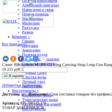
Полевая канцелярия
Армейский оригинал
Навигация и связь
Первая помощь
Маскировка
Милитари
Разгрузки
Разное
Кемпинг »
Гамаки
Все бренды >>
Подушки
Зажигалки
Полевая кухня
Спальники и палатки
Спальные коврики
Слинг Blackfolium MARS G2 Sling Carrying Strap Long Gun Rang
Кушетки и стулья
19 235 руб
Водный спорт
В корзину
Очистка воды
Личный уход
Добавить к сравнению
Аксессуары
Инструменты »
Доступно:
шт. (
Внимание!
Срок поставки товаров без префикса 
Карманные ножи
Туристические ножи
Артикул:
RN-786535.119
Аксессуары для ножей
ТОВАР ЗАКОНЧИЛСЯ
Инструменты