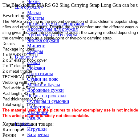
Чехлы
The Blackfolium MARS G2 Sling Carrying Strap Long Gun can be used a
Для оружия »
Маски
Beschreibung
Жилеты
The MARS G2 Sling is the second generation of Blackfolium's popular sling. 
Чехлы и сумки для оружия
rifles and other long guns. Despite the high comfort and the different ways
Аксессуары для оружия
sling gives the user the possibility to adjust the carrying method depending
Арбалеты и аксессуары
the carrying strap as a single-point or two-point carrying strap.
Чистка оружия
Details:
Мишени
Package includes:
Кобуры
1 x MARS G2 Sling
В дорогу »
2 x 2" elastic hook cover
Замки
2 x 1" elastic loop
Рюкзаки
2 x metal triglide
Портсигары
TECHNICAL DATA
Сумки на пояс
Webbing width: 2,5 cm
Мешки и баулы
Pad width: 4,5 cm
Дорожные сумки
Pad length: 42 cm
Чехлы на рюкзаки
Pad thickness: 0,5 cm
Футляры и сумочки
Total weight: 120g
Гидраторы
The material used in the pictures to show exemplary use is not include
Хранение
This article is unfortunately not discountable.
Разное
Разное »
Характеристики товара:
Игрушки
Категория:
Батарейки
Ремни