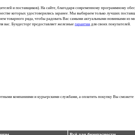
ителей и поставщиков). На сайте, благодаря современному программному обес
ачестве которых удостоверились заранее. Мы выбираем только лучших поставщ
м товарного ряда, чтобы радовать Вас самыми актуальными новинками из мир
я вас. Бундесторг предоставляет железные
гарантии
для своих покупателей.
ортными компаниями и курьерскими службами, а оплатить покупку Вы сможете 
ризм
Всё для безопасности