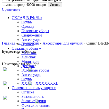
Сравнение
СКЛАД В РФ % »
Обувь
Одежда
Головные уборы
Снаряжение
Аксессуары
Главная
»
Для оружия
»
Аксессуары для оружия
» Слинг Blackf
Прочее
Одежда и обувь »
Бундесторг в блогах
Мужская
Женская
Милитари
Некоторые из брендов
Детская
Головные уборы
Аксессуары
Обувь
XXXL - XXXXXXXL
Снаряжение и амуниция »
Оптика
Безопасность
Знаки отличия
Фонари и лампы